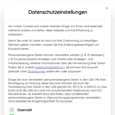
S
k
Mit dies
Datenschutzeinstellungen
i
p
t
Wir nutzen Cookies auf unserer Website. Einige von ihnen sind essenziell,
o
während andere uns helfen, diese Website und Ihre Erfahrung zu
c
verbessern.
Kinderlesung „Glück gesucht!“
o
Wenn Sie unter 16 Jahre alt sind und Ihre Zustimmung zu freiwilligen
29. Oktober 2018
|
Aktuelles
n
Diensten geben möchten, müssen Sie Ihre Erziehungsberechtigten um
t
Erlaubnis bitten.
e
Geschichten vom kleinen Fuchs mit anschließender
Personenbezogene Daten können verarbeitet werden (z. B. IP-Adressen),
n
z. B. für personalisierte Anzeigen und Inhalte oder Anzeigen- und
Signierstunde. Samstag, 13.10.2018, 10:00 Uhr,
t
Inhaltsmessung.
Weitere Informationen über die Verwendung Ihrer Daten
Klagenfurt Europahaus Gemeinsam mit dem kleinen
finden Sie in unserer
Datenschutzerklärung
.
Sie können Ihre Auswahl
jederzeit unter
Einstellungen
widerrufen oder anpassen.
Fuchs und seinen spannenden Abenteuern gehen wir
auf Entdeckungsreise! Eintritt frei!
Einige Services verarbeiten personenbezogene Daten in den USA. Mit Ihrer
Einwilligung zur Nutzung dieser Services stimmen Sie auch der
Verarbeitung Ihrer Daten in den USA gemäß Art. 49 (1) lit. a DSGVO zu. Das
EuGH stuft die USA als Land mit unzureichendem Datenschutz nach EU-
Standards ein. So besteht etwa das Risiko, dass US-Behörden
Jubiläumslesung und Buchvorstellung
personenbezogene Daten in Überwachungsprogrammen verarbeiten,
ohne bestehende Klagemöglichkeit für Europäer.
29. Oktober 2018
|
Aktuelles
Es folgt eine Liste der Service-Gruppen, für die eine Einw
Essenziell
Jubiläumslesung und Buchvorstellung: „Ich hab dich