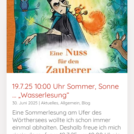
19.7.25 10:00 Uhr Sommer, Sonne
… „Wasserlesung“
30. Juni 2025
|
Aktuelles
,
Allgemein
,
Blog
Eine Sommerlesung am Ufer des
Wörthersees wollte ich schon immer
einmal abhalten. Deshalb freue ich mich