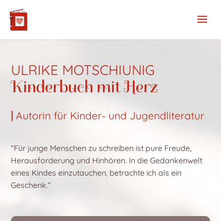
S
k
i
p
t
o
c
ULRIKE MOTSCHIUNIG
o
Kinderbuch mit Herz
n
t
e
n
|
Autorin für Kinder- und
Jugendliteratur
t
“Für junge Menschen zu schreiben ist pure Freude,
Herausforderung und Hinhören. In die Gedankenwelt
eines Kindes einzutauchen, betrachte ich als ein
Geschenk.“