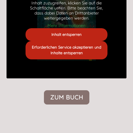
Inhalt zuzugreifen, klicken Sie auf die
Schaltfläche unten. Bitte beachten Sie,
dass dabei Daten an Drittanbieter
weitergegeben werden.
Mehr Informationen
Inhalt entsperren
Erforderlichen Service akzeptieren und
Inhalte entsperren
ZUM BUCH