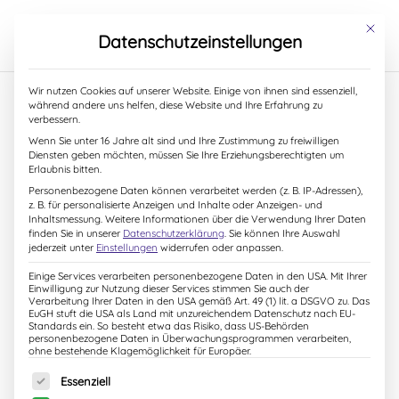
S
k
Mit dies
Datenschutzeinstellungen
i
p
t
Wir nutzen Cookies auf unserer Website. Einige von ihnen sind essenziell,
o
während andere uns helfen, diese Website und Ihre Erfahrung zu
c
verbessern.
o
9. Oktober 2018
Wenn Sie unter 16 Jahre alt sind und Ihre Zustimmung zu freiwilligen
n
Diensten geben möchten, müssen Sie Ihre Erziehungsberechtigten um
t
Erlaubnis bitten.
e
Personenbezogene Daten können verarbeitet werden (z. B. IP-Adressen),
n
z. B. für personalisierte Anzeigen und Inhalte oder Anzeigen- und
t
Inhaltsmessung.
Weitere Informationen über die Verwendung Ihrer Daten
finden Sie in unserer
Datenschutzerklärung
.
Sie können Ihre Auswahl
jederzeit unter
Einstellungen
widerrufen oder anpassen.
Einige Services verarbeiten personenbezogene Daten in den USA. Mit Ihrer
Einwilligung zur Nutzung dieser Services stimmen Sie auch der
Verarbeitung Ihrer Daten in den USA gemäß Art. 49 (1) lit. a DSGVO zu. Das
EuGH stuft die USA als Land mit unzureichendem Datenschutz nach EU-
Standards ein. So besteht etwa das Risiko, dass US-Behörden
personenbezogene Daten in Überwachungsprogrammen verarbeiten,
ohne bestehende Klagemöglichkeit für Europäer.
Es folgt eine Liste der Service-Gruppen, für die eine Einw
Essenziell