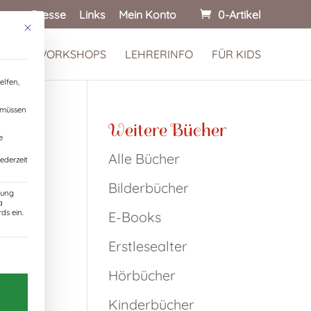
onen
Presse
Links
Mein Konto
0-Artikel
Mit diesem Button wird der Dialog geschlossen. Seine Funktionalität ist identisch
 KINDERWORKSHOPS
LEHRERINFO
FÜR KIDS
elfen,
, müssen
Weitere Bücher
e
Alle Bücher
ederzeit
Bilderbücher
zung
a
ds ein.
E-Books
Erstlesealter
Einwilligung erteilt werden kann. Die erste Servic
Hörbücher
Kinderbücher