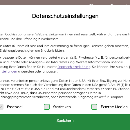
Blog
Rezensi
Datenschutzeinstellungen
HOME
ÜBER MICH
BÜCHER
LESUNGEN /
zen Cookies auf unserer Website. Einige von ihnen sind essenziell, während andere uns h
ebsite und Ihre Erfahrung zu verbessern.
e unter 16 Jahre alt sind und Ihre Zustimmung zu freiwilligen Diensten geben möchten
e Erziehungsberechtigten um Erlaubnis bitten.
nbezogene Daten können verarbeitet werden (z. B. IP-Adressen), z. B. für personalisiert
n und Inhalte oder Anzeigen- und Inhaltsmessung.
Weitere Informationen über die
ung Ihrer Daten finden Sie in unserer
Datenschutzerklärung
.
Sie können Ihre Auswahl j
instellungen
widerrufen oder anpassen.
Services verarbeiten personenbezogene Daten in den USA. Mit Ihrer Einwilligung zur Nut
Services stimmen Sie auch der Verarbeitung Ihrer Daten in den USA gemäß Art. 49 (1) lit. 
u. Das EuGH stuft die USA als Land mit unzureichendem Datenschutz nach EU-Standar
eht etwa das Risiko, dass US-Behörden personenbezogene Daten in
hungsprogrammen verarbeiten, ohne bestehende Klagemöglichkeit für Europäer.
olgt eine Liste der Service-Gruppen, für die eine 
Essenziell
Statistiken
Externe Medien
Speichern