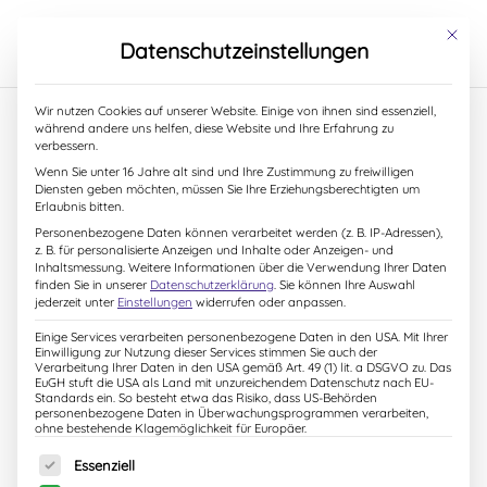
S
k
Mit dies
Datenschutzeinstellungen
i
p
t
Wir nutzen Cookies auf unserer Website. Einige von ihnen sind essenziell,
o
während andere uns helfen, diese Website und Ihre Erfahrung zu
c
verbessern.
o
9. Oktober 2018
Wenn Sie unter 16 Jahre alt sind und Ihre Zustimmung zu freiwilligen
n
Diensten geben möchten, müssen Sie Ihre Erziehungsberechtigten um
t
Erlaubnis bitten.
e
Personenbezogene Daten können verarbeitet werden (z. B. IP-Adressen),
n
z. B. für personalisierte Anzeigen und Inhalte oder Anzeigen- und
t
Inhaltsmessung.
Weitere Informationen über die Verwendung Ihrer Daten
finden Sie in unserer
Datenschutzerklärung
.
Sie können Ihre Auswahl
jederzeit unter
Einstellungen
widerrufen oder anpassen.
Einige Services verarbeiten personenbezogene Daten in den USA. Mit Ihrer
Einwilligung zur Nutzung dieser Services stimmen Sie auch der
Verarbeitung Ihrer Daten in den USA gemäß Art. 49 (1) lit. a DSGVO zu. Das
EuGH stuft die USA als Land mit unzureichendem Datenschutz nach EU-
Standards ein. So besteht etwa das Risiko, dass US-Behörden
personenbezogene Daten in Überwachungsprogrammen verarbeiten,
ohne bestehende Klagemöglichkeit für Europäer.
Es folgt eine Liste der Service-Gruppen, für die eine Einw
Essenziell