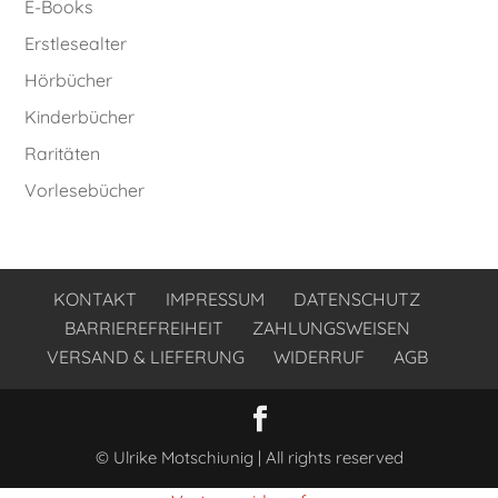
E-Books
Erstlesealter
Hörbücher
Kinderbücher
Raritäten
Vorlesebücher
KONTAKT
IMPRESSUM
DATENSCHUTZ
BARRIEREFREIHEIT
ZAHLUNGSWEISEN
VERSAND & LIEFERUNG
WIDERRUF
AGB
© Ulrike Motschiunig | All rights reserved