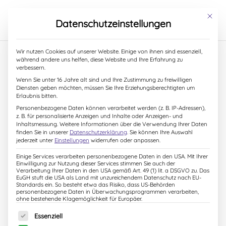
S
k
Mit dies
Datenschutzeinstellungen
i
p
t
Wir nutzen Cookies auf unserer Website. Einige von ihnen sind essenziell,
o
während andere uns helfen, diese Website und Ihre Erfahrung zu
c
verbessern.
Es wird wieder gewichtelt!
o
Wenn Sie unter 16 Jahre alt sind und Ihre Zustimmung zu freiwilligen
n
Diensten geben möchten, müssen Sie Ihre Erziehungsberechtigten um
Was glitzert im Winterwald,
t
Erlaubnis bitten.
e
Personenbezogene Daten können verarbeitet werden (z. B. IP-Adressen),
kleiner Fuchs? Interaktive
n
z. B. für personalisierte Anzeigen und Inhalte oder Anzeigen- und
t
Inhaltsmessung.
Weitere Informationen über die Verwendung Ihrer Daten
Kinderlesung
finden Sie in unserer
Datenschutzerklärung
.
Sie können Ihre Auswahl
jederzeit unter
Einstellungen
widerrufen oder anpassen.
4. Dezember 2019
Einige Services verarbeiten personenbezogene Daten in den USA. Mit Ihrer
Einwilligung zur Nutzung dieser Services stimmen Sie auch der
Verarbeitung Ihrer Daten in den USA gemäß Art. 49 (1) lit. a DSGVO zu. Das
EuGH stuft die USA als Land mit unzureichendem Datenschutz nach EU-
Standards ein. So besteht etwa das Risiko, dass US-Behörden
personenbezogene Daten in Überwachungsprogrammen verarbeiten,
ohne bestehende Klagemöglichkeit für Europäer.
Es folgt eine Liste der Service-Gruppen, für die eine Einw
Essenziell