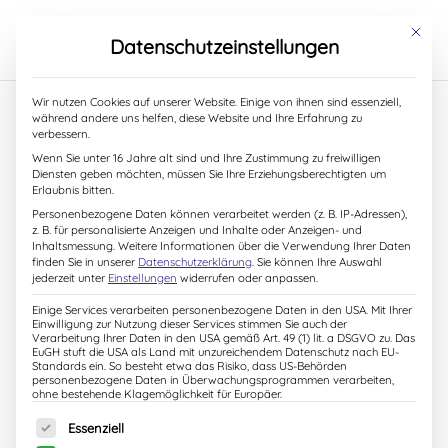
S
k
Mit dies
Datenschutzeinstellungen
i
p
t
Wir nutzen Cookies auf unserer Website. Einige von ihnen sind essenziell,
o
während andere uns helfen, diese Website und Ihre Erfahrung zu
c
verbessern.
Frischer Herbstwind
o
Wenn Sie unter 16 Jahre alt sind und Ihre Zustimmung zu freiwilligen
n
Diensten geben möchten, müssen Sie Ihre Erziehungsberechtigten um
t
Erlaubnis bitten.
7. September 2017
e
Personenbezogene Daten können verarbeitet werden (z. B. IP-Adressen),
n
z. B. für personalisierte Anzeigen und Inhalte oder Anzeigen- und
t
Inhaltsmessung.
Weitere Informationen über die Verwendung Ihrer Daten
finden Sie in unserer
Datenschutzerklärung
.
Sie können Ihre Auswahl
So flugs wie das Wetter in den vergangenen Tagen
jederzeit unter
Einstellungen
widerrufen oder anpassen.
umgeschlagen hat, weht der frische Herbstwind auch
Einige Services verarbeiten personenbezogene Daten in den USA. Mit Ihrer
auf meinem Arbeitsplatz. Jetzt wird wieder gebastelt
Einwilligung zur Nutzung dieser Services stimmen Sie auch der
Verarbeitung Ihrer Daten in den USA gemäß Art. 49 (1) lit. a DSGVO zu. Das
und getüftelt – an neuen Ideen und auch an lustigen
EuGH stuft die USA als Land mit unzureichendem Datenschutz nach EU-
Standards ein. So besteht etwa das Risiko, dass US-Behörden
Workshops für die Herbstlesungen.
personenbezogene Daten in Überwachungsprogrammen verarbeiten,
ohne bestehende Klagemöglichkeit für Europäer.
Und wie es so kommt geht es im Ideenkästchen
Es folgt eine Liste der Service-Gruppen, für die eine Einw
Essenziell
wieder einmal sehr tierisch zu. Was dabei im Endeffekt