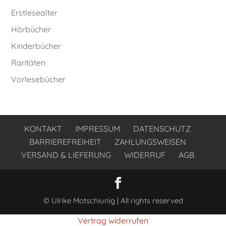
Erstlesealter
Hörbücher
Kinderbücher
Raritäten
Vorlesebücher
KONTAKT
IMPRESSUM
DATENSCHUTZ
BARRIEREFREIHEIT
ZAHLUNGSWEISEN
VERSAND & LIEFERUNG
WIDERRUF
AGB
© Ulrike Motschiunig | All rights reserved
Vertrag widerrufen