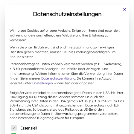
S
k
Mit dies
Datenschutzeinstellungen
i
p
t
Wir nutzen Cookies auf unserer Website. Einige von ihnen sind essenziell,
o
während andere uns helfen, diese Website und Ihre Erfahrung zu
c
verbessern.
o
5. Mai 2019
Wenn Sie unter 16 Jahre alt sind und Ihre Zustimmung zu freiwilligen
n
Diensten geben möchten, müssen Sie Ihre Erziehungsberechtigten um
t
Erlaubnis bitten.
e
Personenbezogene Daten können verarbeitet werden (z. B. IP-Adressen),
n
z. B. für personalisierte Anzeigen und Inhalte oder Anzeigen- und
t
Inhaltsmessung.
Weitere Informationen über die Verwendung Ihrer Daten
finden Sie in unserer
Datenschutzerklärung
.
Sie können Ihre Auswahl
jederzeit unter
Einstellungen
widerrufen oder anpassen.
Einige Services verarbeiten personenbezogene Daten in den USA. Mit Ihrer
Einwilligung zur Nutzung dieser Services stimmen Sie auch der
Verarbeitung Ihrer Daten in den USA gemäß Art. 49 (1) lit. a DSGVO zu. Das
EuGH stuft die USA als Land mit unzureichendem Datenschutz nach EU-
Standards ein. So besteht etwa das Risiko, dass US-Behörden
personenbezogene Daten in Überwachungsprogrammen verarbeiten,
ohne bestehende Klagemöglichkeit für Europäer.
Es folgt eine Liste der Service-Gruppen, für die eine Einw
Essenziell