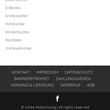
E-Books
Erstlesealter
Hörbücher
Kinderbücher
Raritäten
Vorlesebücher
KONTAKT
IMPRESSUM
DATENSCHUTZ
BARRIEREFREIHEIT
ZAHLUNGSWEISEN
VERSAND & LIEFERUNG
WIDERRUF
AGB
© Ulrike Motschiunig | All rights reserved