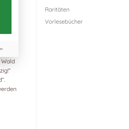
Raritäten
dichten
Vorlesebücher
 um
auf.
hen.
um
nn
m Wald
zig!“
d“.
 werden