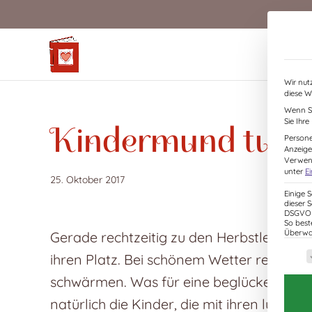
S
k
i
p
t
Wir nut
o
diese W
c
Wenn Si
o
Sie Ihr
Kindermund tut W
n
Persone
Anzeige
t
Verwend
e
unter
E
25. Oktober 2017
n
Einige 
dieser 
t
DSGVO z
So best
Überwac
Gerade rechtzeitig zu den Herbstleseterm
Es f
ihren Platz. Bei schönem Wetter reiste es 
schwärmen. Was für eine beglückende Ze
natürlich die Kinder, die mit ihren lusti