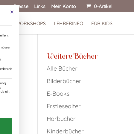
onen
Presse
Links
Mein Konto
0-Artikel
Mit diesem Button wird der Dialog geschlossen. Seine Funktionalität ist identisch
 KINDERWORKSHOPS
LEHRERINFO
FÜR KIDS
elfen,
, müssen
Weitere Bücher
e
Alle Bücher
ederzeit
Bilderbücher
zung
a
ds ein.
E-Books
 auf
Erstlesealter
Einwilligung erteilt werden kann. Die erste Servic
Hörbücher
t
Kinderbücher