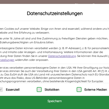
Blog
Rezensi
Datenschutzeinstellungen
HOME
ÜBER MICH
BÜCHER
LESUNGEN /
zen Cookies auf unserer Website. Einige von ihnen sind essenziell, während andere uns h
ebsite und Ihre Erfahrung zu verbessern.
e unter 16 Jahre alt sind und Ihre Zustimmung zu freiwilligen Diensten geben möchten
e Erziehungsberechtigten um Erlaubnis bitten.
ahrheit kund
nbezogene Daten können verarbeitet werden (z. B. IP-Adressen), z. B. für personalisiert
n und Inhalte oder Anzeigen- und Inhaltsmessung.
Weitere Informationen über die
ung Ihrer Daten finden Sie in unserer
Datenschutzerklärung
.
Sie können Ihre Auswahl j
instellungen
widerrufen oder anpassen.
Services verarbeiten personenbezogene Daten in den USA. Mit Ihrer Einwilligung zur Nut
Services stimmen Sie auch der Verarbeitung Ihrer Daten in den USA gemäß Art. 49 (1) lit. 
u. Das EuGH stuft die USA als Land mit unzureichendem Datenschutz nach EU-Standar
eht etwa das Risiko, dass US-Behörden personenbezogene Daten in
hungsprogrammen verarbeiten, ohne bestehende Klagemöglichkeit für Europäer.
inen, getraute sich auch die Sonne wieder zurück
olgt eine Liste der Service-Gruppen, für die eine 
sich gleich noch viel besser und ich kann nur
Essenziell
Statistiken
Externe Medien
it! Das Sahnehäubchen bei solchen Reisen sind
Speichern
gen Wortmeldungen stets dafür sorgen, dass es nich