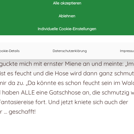
Alle akzeptieren
 immer wieder dazu. So, wie letztens, mitten in der
erade hatte ich meine Leserschaft mitten in den 
Ablehnen
 und wir hatten uns auch in Gedanken hingekniet,
Individuelle Cookie-Einstellungen
. Da zeigte ein kleiner Stöpsel sehr eindringlich 
htig wäre, unsere Fantasiereise kurz zu unterbrec
ookie-Details
Datenschutzerklärung
Impress
ingend auf die Toilette muss. „Was möchtest du de
Er guckte mich mit ernster Miene an und meinte: „I
t ist es feucht und die Hose wird dann ganz schmut
n mir da zu. „Da könnte es schon feucht sein im Wal
nd haben ALLE eine Gatschhose an, die schmutzig
antasiereise fort. Und jetzt kniete sich auch der
 … geschafft!