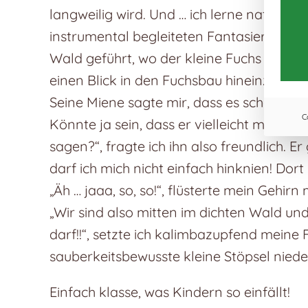
langweilig wird. Und … ich lerne natürlich
instrumental begleiteten Fantasiereise. G
Wald geführt, wo der kleine Fuchs wohnt
einen Blick in den Fuchsbau hineinzuwerfen
Seine Miene sagte mir, dass es schon wic
C
Könnte ja sein, dass er vielleicht mal dr
sagen?“, fragte ich ihn also freundlich. 
darf ich mich nicht einfach hinknien! Dor
„Äh … jaaa, so, so!“, flüsterte mein Gehir
„Wir sind also mitten im dichten Wald u
darf!!“, setzte ich kalimbazupfend meine F
sauberkeitsbewusste kleine Stöpsel nieder
Einfach klasse, was Kindern so einfällt!