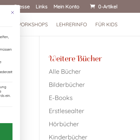
onen
Presse
Links
Mein Konto
0-Artikel
Mit diesem Button wird der Dialog geschlossen. Seine Funktionalität ist identisch
 KINDERWORKSHOPS
LEHRERINFO
FÜR KIDS
elfen,
, müssen
Weitere Bücher
e
Alle Bücher
ederzeit
Bilderbücher
zung
a
ds ein.
E-Books
Erstlesealter
Einwilligung erteilt werden kann. Die erste Servic
Hörbücher
Kinderbücher