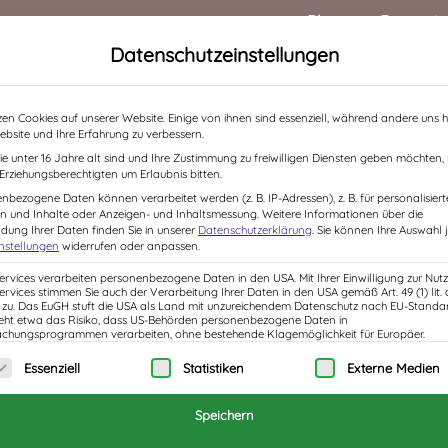
Blog
Rezensi
Datenschutzeinstellungen
HOME
ÜBER MICH
BÜCHER
LESUNGEN /
zen Cookies auf unserer Website. Einige von ihnen sind essenziell, während andere uns h
ebsite und Ihre Erfahrung zu verbessern.
e unter 16 Jahre alt sind und Ihre Zustimmung zu freiwilligen Diensten geben möchten
e Erziehungsberechtigten um Erlaubnis bitten.
nbezogene Daten können verarbeitet werden (z. B. IP-Adressen), z. B. für personalisiert
n und Inhalte oder Anzeigen- und Inhaltsmessung.
Weitere Informationen über die
ung Ihrer Daten finden Sie in unserer
Datenschutzerklärung
.
Sie können Ihre Auswahl j
instellungen
widerrufen oder anpassen.
Services verarbeiten personenbezogene Daten in den USA. Mit Ihrer Einwilligung zur Nut
Services stimmen Sie auch der Verarbeitung Ihrer Daten in den USA gemäß Art. 49 (1) lit. 
u. Das EuGH stuft die USA als Land mit unzureichendem Datenschutz nach EU-Standar
eht etwa das Risiko, dass US-Behörden personenbezogene Daten in
hungsprogrammen verarbeiten, ohne bestehende Klagemöglichkeit für Europäer.
olgt eine Liste der Service-Gruppen, für die eine 
Essenziell
Statistiken
Externe Medien
Speichern