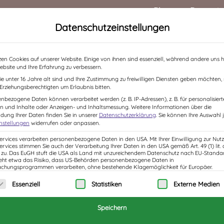
Blog
Rezensi
Datenschutzeinstellungen
HOME
ÜBER MICH
BÜCHER
LESUNGEN /
zen Cookies auf unserer Website. Einige von ihnen sind essenziell, während andere uns h
ebsite und Ihre Erfahrung zu verbessern.
e unter 16 Jahre alt sind und Ihre Zustimmung zu freiwilligen Diensten geben möchten
e Erziehungsberechtigten um Erlaubnis bitten.
nbezogene Daten können verarbeitet werden (z. B. IP-Adressen), z. B. für personalisiert
n und Inhalte oder Anzeigen- und Inhaltsmessung.
Weitere Informationen über die
ung Ihrer Daten finden Sie in unserer
Datenschutzerklärung
.
Sie können Ihre Auswahl j
instellungen
widerrufen oder anpassen.
Services verarbeiten personenbezogene Daten in den USA. Mit Ihrer Einwilligung zur Nut
Services stimmen Sie auch der Verarbeitung Ihrer Daten in den USA gemäß Art. 49 (1) lit. 
u. Das EuGH stuft die USA als Land mit unzureichendem Datenschutz nach EU-Standar
eht etwa das Risiko, dass US-Behörden personenbezogene Daten in
hungsprogrammen verarbeiten, ohne bestehende Klagemöglichkeit für Europäer.
n Monaten, dass meine Tochter vor hatte, für ein 
olgt eine Liste der Service-Gruppen, für die eine 
Essenziell
Statistiken
Externe Medien
iner Woche ist sie also weg. Die Tage vor ihrem A
Zeit nach dem Verlassen des heimatlichen Nestes
Speichern
sste nicht, dass Loslassen bis ins Herz weh tut. O