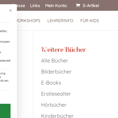
onen
Presse
Links
Mein Konto
0-Artikel
Mit diesem Button wird der Dialog geschlossen. Seine Funktionalität ist identisch
 KINDERWORKSHOPS
LEHRERINFO
FÜR KIDS
elfen,
, müssen
Weitere Bücher
e
Alle Bücher
ederzeit
Bilderbücher
zung
a
ds ein.
E-Books
ganzes
Erstlesealter
Einwilligung erteilt werden kann. Die erste Servic
bflug,
Hörbücher
 sind
bwohl
Kinderbücher