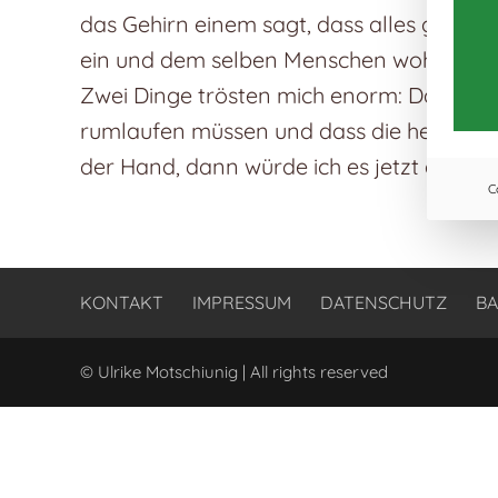
das Gehirn einem sagt, dass alles gut und 
ein und dem selben Menschen wohnen, m
Zwei Dinge trösten mich enorm: Dass wi
rumlaufen müssen und dass die heutige Tec
der Hand, dann würde ich es jetzt auf S
C
KONTAKT
IMPRESSUM
DATENSCHUTZ
BA
© Ulrike Motschiunig | All rights reserved