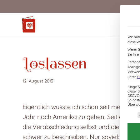
S
k
i
p
t
Wir nut
o
diese W
c
Wenn Si
Sie Ihr
o
Loslassen
Persone
n
Anzeige
t
Verwend
unter
E
e
12. August 2013
n
Einige 
dieser 
t
DSGVO z
So best
Überwac
Eigentlich wusste ich schon seit mehrere
Es f
Jahr nach Amerika zu gehen. Seit genau e
die Verabschiedung selbst und die kurze 
schwer zu beschreiben. Nur soviel: Ich wu