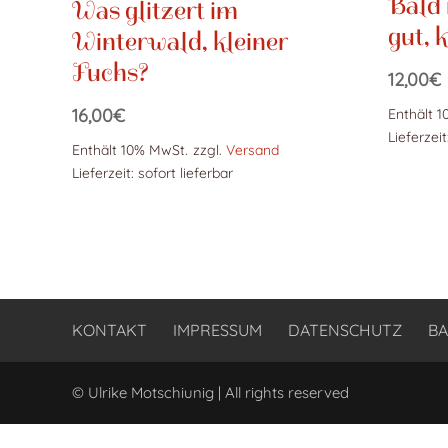
Bald 
Was glitzert im
gut, 
Winterwald, kleiner
Fuchs?
12,00
€
16,00
€
Enthält 
Lieferzeit
Enthält 10% MwSt.
zzgl.
Versand
Lieferzeit: sofort lieferbar
KONTAKT
IMPRESSUM
DATENSCHUTZ
BA
© Ulrike Motschiunig | All rights reserved