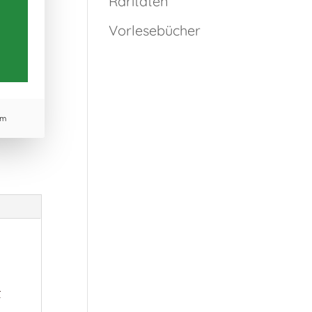
Raritäten
Vorlesebücher
um
t