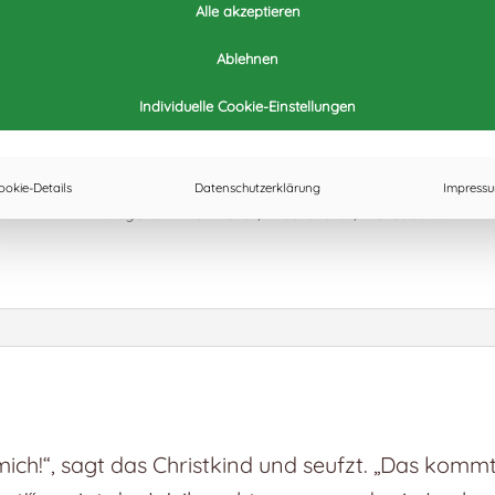
Verlag Heyn, Oktober 2012
Alle akzeptieren
ISBN 978-3708404707
Ablehnen
Ich
Individuelle Cookie-Einstellungen
IN DEN WARENKORB
schenk
dir
ookie-Details
Datenschutzerklärung
Impress
was!
Kategorien:
Alle Bücher
,
Bilderbücher
,
Erstlesealter
Menge
ich!“, sagt das Christkind und seufzt. „Das komm