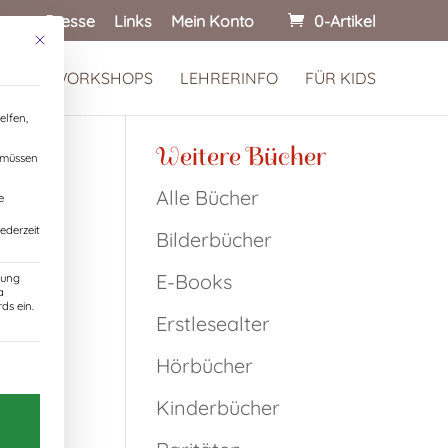
onen
Presse
Links
Mein Konto
0-Artikel
Mit diesem Button wird der Dialog geschlossen. Seine Funktionalität ist identisch
 KINDERWORKSHOPS
LEHRERINFO
FÜR KIDS
elfen,
Weitere Bücher
, müssen
Alle Bücher
e
ederzeit
Bilderbücher
E-Books
zung
a
ds ein.
Erstlesealter
n
Einwilligung erteilt werden kann. Die erste Servic
Hörbücher
Kinderbücher