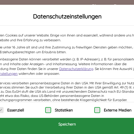
Blog
Rezensi
Datenschutzeinstellungen
HOME
ÜBER MICH
BÜCHER
LESUNGEN /
zen Cookies auf unserer Website. Einige von ihnen sind essenziell, während andere uns h
ebsite und Ihre Erfahrung zu verbessern.
e unter 16 Jahre alt sind und Ihre Zustimmung zu freiwilligen Diensten geben möchten
e Erziehungsberechtigten um Erlaubnis bitten.
nbezogene Daten können verarbeitet werden (z. B. IP-Adressen), z. B. für personalisiert
Ich schenk dir was!
n und Inhalte oder Anzeigen- und Inhaltsmessung.
Weitere Informationen über die
ung Ihrer Daten finden Sie in unserer
Datenschutzerklärung
.
Sie können Ihre Auswahl j
instellungen
widerrufen oder anpassen.
14,50
€
Services verarbeiten personenbezogene Daten in den USA. Mit Ihrer Einwilligung zur Nut
Services stimmen Sie auch der Verarbeitung Ihrer Daten in den USA gemäß Art. 49 (1) lit. 
Enthält 10% MwSt.
zzgl.
Versand
u. Das EuGH stuft die USA als Land mit unzureichendem Datenschutz nach EU-Standar
eht etwa das Risiko, dass US-Behörden personenbezogene Daten in
Lieferzeit: sofort lieferbar
hungsprogrammen verarbeiten, ohne bestehende Klagemöglichkeit für Europäer.
Wie das Christkind den Weihnachtsman
olgt eine Liste der Service-Gruppen, für die eine 
Essenziell
Statistiken
Externe Medien
überrascht!
Speichern
Bilderbuch ab 4 Jahren, 36 Seiten