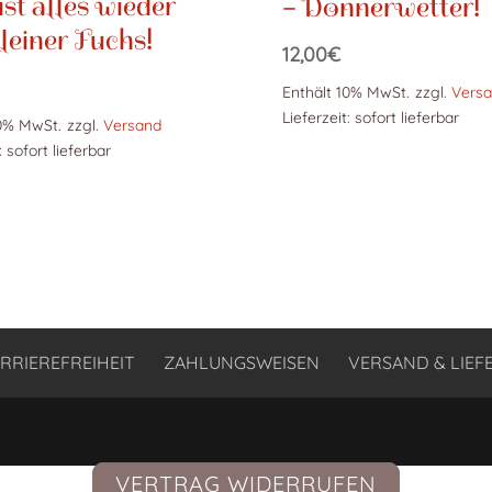
ist alles wieder
– Donnerwetter!
kleiner Fuchs!
12,00
€
Enthält 10% MwSt.
zzgl.
Vers
Lieferzeit: sofort lieferbar
10% MwSt.
zzgl.
Versand
: sofort lieferbar
RRIEREFREIHEIT
ZAHLUNGSWEISEN
VERSAND & LIE
VERTRAG WIDERRUFEN