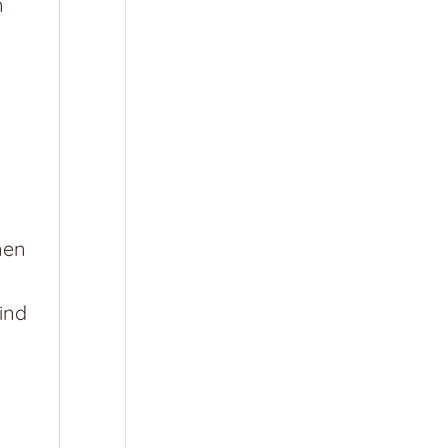
n
nen
ind