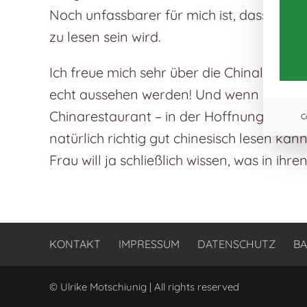
Noch unfassbarer für mich ist, dass ein T
zu lesen sein wird.
Ich freue mich sehr über die Chinalizenze
echt aussehen werden! Und wenn ich die B
Chinarestaurant – in der Hoffnung, dort au
C
natürlich richtig gut chinesisch lesen kann
Frau will ja schließlich wissen, was in ihr
KONTAKT
IMPRESSUM
DATENSCHUTZ
BA
© Ulrike Motschiunig | All rights reserved