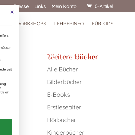
onen
Presse
Links
Mein Konto
0-Artikel
Mit diesem Button wird der Dialog geschlossen. Seine Funktionalität ist identisch
 KINDERWORKSHOPS
LEHRERINFO
FÜR KIDS
elfen,
, müssen
Weitere Bücher
e
Alle Bücher
ederzeit
Bilderbücher
zung
a
ds ein.
E-Books
Erstlesealter
Einwilligung erteilt werden kann. Die erste Servic
Hörbücher
ei
Kinderbücher