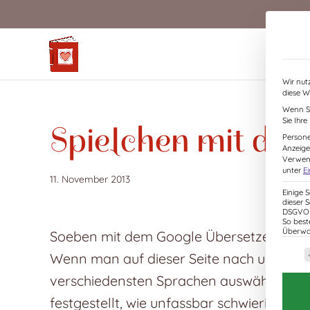
S
k
i
p
t
Wir nut
o
diese W
c
Wenn Si
Sie Ihr
o
Spielchen mit de
Persone
n
Anzeige
t
Verwend
unter
E
e
11. November 2013
n
Einige 
dieser 
t
DSGVO z
So best
Überwac
Soeben mit dem Google Übersetzer gespi
Es f
Wenn man auf dieser Seite nach unten s
verschiedensten Sprachen auswählen. Ich
festgestellt, wie unfassbar schwierig dies