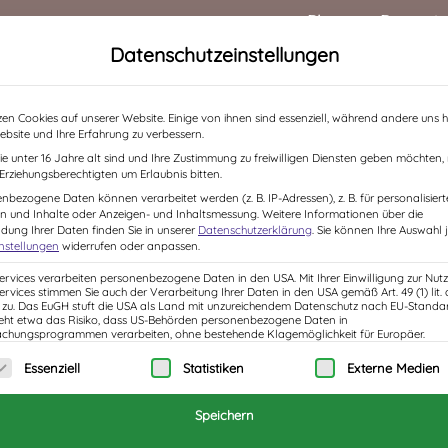
Blog
Rezensi
Datenschutzeinstellungen
HOME
ÜBER MICH
BÜCHER
LESUNGEN /
zen Cookies auf unserer Website. Einige von ihnen sind essenziell, während andere uns h
ebsite und Ihre Erfahrung zu verbessern.
e unter 16 Jahre alt sind und Ihre Zustimmung zu freiwilligen Diensten geben möchten
e Erziehungsberechtigten um Erlaubnis bitten.
m Google Übersetzer
nbezogene Daten können verarbeitet werden (z. B. IP-Adressen), z. B. für personalisiert
n und Inhalte oder Anzeigen- und Inhaltsmessung.
Weitere Informationen über die
ung Ihrer Daten finden Sie in unserer
Datenschutzerklärung
.
Sie können Ihre Auswahl j
instellungen
widerrufen oder anpassen.
Services verarbeiten personenbezogene Daten in den USA. Mit Ihrer Einwilligung zur Nut
Services stimmen Sie auch der Verarbeitung Ihrer Daten in den USA gemäß Art. 49 (1) lit. 
u. Das EuGH stuft die USA als Land mit unzureichendem Datenschutz nach EU-Standar
eht etwa das Risiko, dass US-Behörden personenbezogene Daten in
hungsprogrammen verarbeiten, ohne bestehende Klagemöglichkeit für Europäer.
elt.
olgt eine Liste der Service-Gruppen, für die eine 
Essenziell
Statistiken
Externe Medien
crollt kann man mit diesem Wunderding die
 habe mir gerade chinesisch ausgesucht. Und dab
Speichern
e Sprache sein muss.