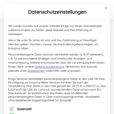
S
k
Mit dies
Datenschutzeinstellungen
i
p
t
Wir nutzen Cookies auf unserer Website. Einige von ihnen sind essenziell,
o
während andere uns helfen, diese Website und Ihre Erfahrung zu
c
verbessern.
Stress lass nach …
o
Wenn Sie unter 16 Jahre alt sind und Ihre Zustimmung zu freiwilligen
n
Diensten geben möchten, müssen Sie Ihre Erziehungsberechtigten um
t
Erlaubnis bitten.
11. September 2013
e
Personenbezogene Daten können verarbeitet werden (z. B. IP-Adressen),
n
z. B. für personalisierte Anzeigen und Inhalte oder Anzeigen- und
t
Inhaltsmessung.
Weitere Informationen über die Verwendung Ihrer Daten
finden Sie in unserer
Datenschutzerklärung
.
Sie können Ihre Auswahl
Wenn ich mich doppelt so lange durch den
jederzeit unter
Einstellungen
widerrufen oder anpassen.
Morgenverkehr staue, dann ist wieder einmal
Einige Services verarbeiten personenbezogene Daten in den USA. Mit Ihrer
Schulbeginn. Was bei Zeitlupentempo am Morgen
Einwilligung zur Nutzung dieser Services stimmen Sie auch der
Verarbeitung Ihrer Daten in den USA gemäß Art. 49 (1) lit. a DSGVO zu. Das
beginnt, geht weiter mit unzähligen Besorgungen, wie
EuGH stuft die USA als Land mit unzureichendem Datenschutz nach EU-
Standards ein. So besteht etwa das Risiko, dass US-Behörden
neuer Kleidung und etlichen Schulsachen und anderem
personenbezogene Daten in Überwachungsprogrammen verarbeiten,
Krimskrams und endet im abendlichen Chaos mit dem
ohne bestehende Klagemöglichkeit für Europäer.
Einbinden von Schulbüchern. Ich frage mich wer wohl
Es folgt eine Liste der Service-Gruppen, für die eine Einw
Essenziell
auf die Idee mit der selbstklebenden Einbindefolie