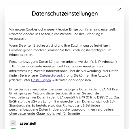
S
k
Mit dies
Datenschutzeinstellungen
i
p
t
Wir nutzen Cookies auf unserer Website. Einige von ihnen sind essenziell,
o
während andere uns helfen, diese Website und Ihre Erfahrung zu
c
verbessern.
Und es gibt noch etwas zu
o
Wenn Sie unter 16 Jahre alt sind und Ihre Zustimmung zu freiwilligen
n
Diensten geben möchten, müssen Sie Ihre Erziehungsberechtigten um
sehen…
t
Erlaubnis bitten.
e
Personenbezogene Daten können verarbeitet werden (z. B. IP-Adressen),
n
z. B. für personalisierte Anzeigen und Inhalte oder Anzeigen- und
4. Mai 2015
t
Inhaltsmessung.
Weitere Informationen über die Verwendung Ihrer Daten
finden Sie in unserer
Datenschutzerklärung
.
Sie können Ihre Auswahl
jederzeit unter
Einstellungen
widerrufen oder anpassen.
Einige Services verarbeiten personenbezogene Daten in den USA. Mit Ihrer
Einwilligung zur Nutzung dieser Services stimmen Sie auch der
Verarbeitung Ihrer Daten in den USA gemäß Art. 49 (1) lit. a DSGVO zu. Das
EuGH stuft die USA als Land mit unzureichendem Datenschutz nach EU-
Standards ein. So besteht etwa das Risiko, dass US-Behörden
personenbezogene Daten in Überwachungsprogrammen verarbeiten,
ohne bestehende Klagemöglichkeit für Europäer.
Es folgt eine Liste der Service-Gruppen, für die eine Einw
Essenziell