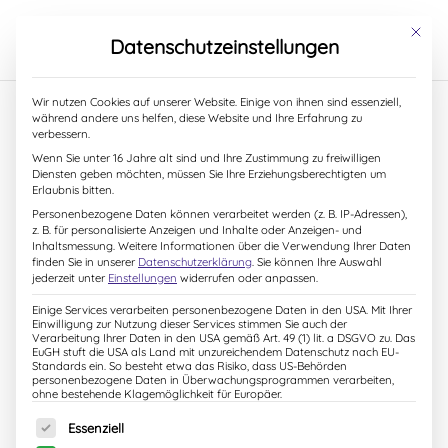
S
k
Mit dies
Datenschutzeinstellungen
i
p
t
Wir nutzen Cookies auf unserer Website. Einige von ihnen sind essenziell,
o
während andere uns helfen, diese Website und Ihre Erfahrung zu
c
verbessern.
o
9. Oktober 2018
Wenn Sie unter 16 Jahre alt sind und Ihre Zustimmung zu freiwilligen
n
Diensten geben möchten, müssen Sie Ihre Erziehungsberechtigten um
t
Erlaubnis bitten.
e
Personenbezogene Daten können verarbeitet werden (z. B. IP-Adressen),
n
z. B. für personalisierte Anzeigen und Inhalte oder Anzeigen- und
t
Inhaltsmessung.
Weitere Informationen über die Verwendung Ihrer Daten
finden Sie in unserer
Datenschutzerklärung
.
Sie können Ihre Auswahl
jederzeit unter
Einstellungen
widerrufen oder anpassen.
Einige Services verarbeiten personenbezogene Daten in den USA. Mit Ihrer
Einwilligung zur Nutzung dieser Services stimmen Sie auch der
Verarbeitung Ihrer Daten in den USA gemäß Art. 49 (1) lit. a DSGVO zu. Das
EuGH stuft die USA als Land mit unzureichendem Datenschutz nach EU-
Standards ein. So besteht etwa das Risiko, dass US-Behörden
personenbezogene Daten in Überwachungsprogrammen verarbeiten,
ohne bestehende Klagemöglichkeit für Europäer.
Es folgt eine Liste der Service-Gruppen, für die eine Einw
Essenziell