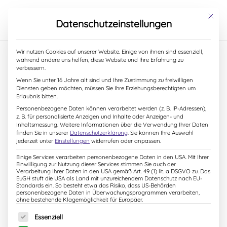
S
k
Mit dies
Datenschutzeinstellungen
i
p
t
Wir nutzen Cookies auf unserer Website. Einige von ihnen sind essenziell,
o
während andere uns helfen, diese Website und Ihre Erfahrung zu
c
verbessern.
Verflixt-verhexte
o
Wenn Sie unter 16 Jahre alt sind und Ihre Zustimmung zu freiwilligen
n
Diensten geben möchten, müssen Sie Ihre Erziehungsberechtigten um
Herbstneuerscheinung
t
Erlaubnis bitten.
e
Personenbezogene Daten können verarbeitet werden (z. B. IP-Adressen),
n
z. B. für personalisierte Anzeigen und Inhalte oder Anzeigen- und
25. Februar 2014
t
Inhaltsmessung.
Weitere Informationen über die Verwendung Ihrer Daten
finden Sie in unserer
Datenschutzerklärung
.
Sie können Ihre Auswahl
jederzeit unter
Einstellungen
widerrufen oder anpassen.
Soeben ist das Cover für mein neues Herbstbuch in
Einige Services verarbeiten personenbezogene Daten in den USA. Mit Ihrer
Einwilligung zur Nutzung dieser Services stimmen Sie auch der
meinem E-Mail Account gelandet. Und so verflixt
Verarbeitung Ihrer Daten in den USA gemäß Art. 49 (1) lit. a DSGVO zu. Das
EuGH stuft die USA als Land mit unzureichendem Datenschutz nach EU-
verhext, wie es in der Geschichte zugehen wird, ist auch
Standards ein. So besteht etwa das Risiko, dass US-Behörden
personenbezogene Daten in Überwachungsprogrammen verarbeiten,
das Cover … bunt und witzig.
ohne bestehende Klagemöglichkeit für Europäer.
Es folgt eine Liste der Service-Gruppen, für die eine Einw
Und dann kam da auch noch die Coverskizze für das
Essenziell