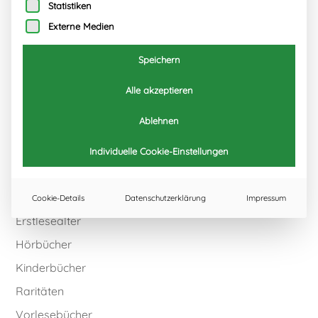
Weihnachtsbuch … allerliebst kann ich nur sagen.
Statistiken
Externe Medien
Wie sehr ich mich auf die beiden Bücher freue!
Ach ja, aber jetzt kommt ja erst einmal der Frühling
Speichern
(hoffentlich!)
Alle akzeptieren
Weitere Bücher
Ablehnen
Alle Bücher
Individuelle Cookie-Einstellungen
Bilderbücher
E-Books
Cookie-Details
Datenschutzerklärung
Impressum
Erstlesealter
Hörbücher
Kinderbücher
Raritäten
Vorlesebücher