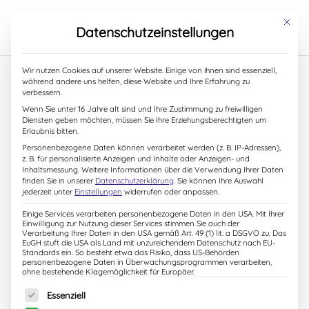
S
k
Mit dies
Datenschutzeinstellungen
i
p
t
Wir nutzen Cookies auf unserer Website. Einige von ihnen sind essenziell,
o
während andere uns helfen, diese Website und Ihre Erfahrung zu
c
verbessern.
„Wie der kleine Fuchs die
o
Wenn Sie unter 16 Jahre alt sind und Ihre Zustimmung zu freiwilligen
n
Diensten geben möchten, müssen Sie Ihre Erziehungsberechtigten um
Liebe entdeckt!“ … jetzt mit
t
Erlaubnis bitten.
e
Personenbezogene Daten können verarbeitet werden (z. B. IP-Adressen),
Hörbuch!
n
z. B. für personalisierte Anzeigen und Inhalte oder Anzeigen- und
t
Inhaltsmessung.
Weitere Informationen über die Verwendung Ihrer Daten
finden Sie in unserer
Datenschutzerklärung
.
Sie können Ihre Auswahl
6. Februar 2022
jederzeit unter
Einstellungen
widerrufen oder anpassen.
Einige Services verarbeiten personenbezogene Daten in den USA. Mit Ihrer
Einwilligung zur Nutzung dieser Services stimmen Sie auch der
Verarbeitung Ihrer Daten in den USA gemäß Art. 49 (1) lit. a DSGVO zu. Das
EuGH stuft die USA als Land mit unzureichendem Datenschutz nach EU-
Standards ein. So besteht etwa das Risiko, dass US-Behörden
personenbezogene Daten in Überwachungsprogrammen verarbeiten,
ohne bestehende Klagemöglichkeit für Europäer.
Es folgt eine Liste der Service-Gruppen, für die eine Einw
Essenziell