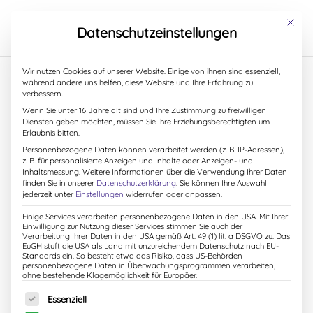
S
k
Mit dies
Datenschutzeinstellungen
i
p
t
Wir nutzen Cookies auf unserer Website. Einige von ihnen sind essenziell,
o
während andere uns helfen, diese Website und Ihre Erfahrung zu
c
verbessern.
o
23. August 2022
Wenn Sie unter 16 Jahre alt sind und Ihre Zustimmung zu freiwilligen
n
Diensten geben möchten, müssen Sie Ihre Erziehungsberechtigten um
t
Erlaubnis bitten.
e
Personenbezogene Daten können verarbeitet werden (z. B. IP-Adressen),
n
z. B. für personalisierte Anzeigen und Inhalte oder Anzeigen- und
t
Inhaltsmessung.
Weitere Informationen über die Verwendung Ihrer Daten
finden Sie in unserer
Datenschutzerklärung
.
Sie können Ihre Auswahl
jederzeit unter
Einstellungen
widerrufen oder anpassen.
Einige Services verarbeiten personenbezogene Daten in den USA. Mit Ihrer
Einwilligung zur Nutzung dieser Services stimmen Sie auch der
Verarbeitung Ihrer Daten in den USA gemäß Art. 49 (1) lit. a DSGVO zu. Das
EuGH stuft die USA als Land mit unzureichendem Datenschutz nach EU-
Standards ein. So besteht etwa das Risiko, dass US-Behörden
personenbezogene Daten in Überwachungsprogrammen verarbeiten,
ohne bestehende Klagemöglichkeit für Europäer.
Es folgt eine Liste der Service-Gruppen, für die eine Einw
Essenziell