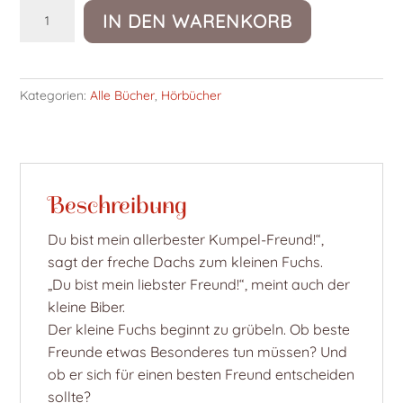
Mein
IN DEN WARENKORB
liebster
Freund
bist
Kategorien:
Alle Bücher
,
Hörbücher
du,
kleiner
Fuchs!
(Download)
Menge
Beschreibung
Du bist mein allerbester Kumpel-Freund!“,
sagt der freche Dachs zum kleinen Fuchs.
„Du bist mein liebster Freund!“, meint auch der
kleine Biber.
Der kleine Fuchs beginnt zu grübeln. Ob beste
Freunde etwas Besonderes tun müssen? Und
ob er sich für einen besten Freund entscheiden
sollte?