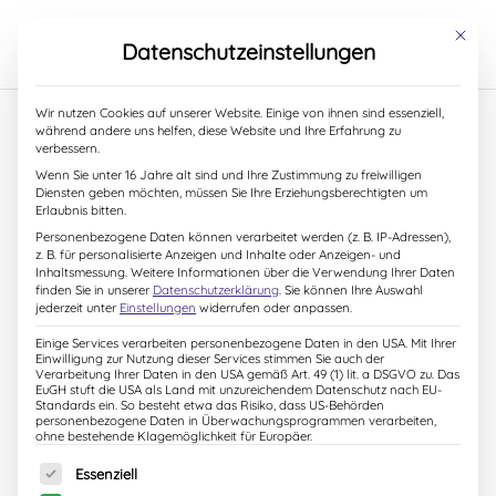
S
k
Mit dies
Datenschutzeinstellungen
i
p
t
Start
/
Alle Bücher
/ Mein liebster Freund bist du,
Wir nutzen Cookies auf unserer Website. Einige von ihnen sind essenziell,
o
während andere uns helfen, diese Website und Ihre Erfahrung zu
kleiner Fuchs! (Download)
c
verbessern.
o
Wenn Sie unter 16 Jahre alt sind und Ihre Zustimmung zu freiwilligen
n
Diensten geben möchten, müssen Sie Ihre Erziehungsberechtigten um
t
Erlaubnis bitten.
e
Personenbezogene Daten können verarbeitet werden (z. B. IP-Adressen),
n
z. B. für personalisierte Anzeigen und Inhalte oder Anzeigen- und
t
Inhaltsmessung.
Weitere Informationen über die Verwendung Ihrer Daten
finden Sie in unserer
Datenschutzerklärung
.
Sie können Ihre Auswahl
jederzeit unter
Einstellungen
widerrufen oder anpassen.
Einige Services verarbeiten personenbezogene Daten in den USA. Mit Ihrer
Einwilligung zur Nutzung dieser Services stimmen Sie auch der
Verarbeitung Ihrer Daten in den USA gemäß Art. 49 (1) lit. a DSGVO zu. Das
EuGH stuft die USA als Land mit unzureichendem Datenschutz nach EU-
Standards ein. So besteht etwa das Risiko, dass US-Behörden
personenbezogene Daten in Überwachungsprogrammen verarbeiten,
ohne bestehende Klagemöglichkeit für Europäer.
Es folgt eine Liste der Service-Gruppen, für die eine Einw
Essenziell