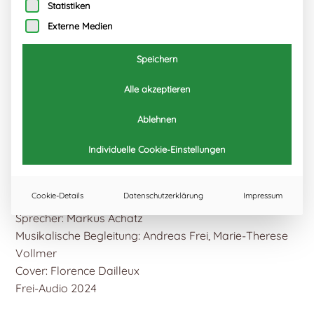
Statistiken
Externe Medien
Speichern
Alle akzeptieren
Mein liebster Freund bist du,
kleiner Fuchs! (Download)
Ablehnen
Individuelle Cookie-Einstellungen
5,95
€
Enthält 10% MwSt.
Lieferzeit: Download
Cookie-Details
Datenschutzerklärung
Impressum
Sprecher: Markus Achatz
Musikalische Begleitung: Andreas Frei, Marie-Therese
Vollmer
Cover: Florence Dailleux
Frei-Audio 2024