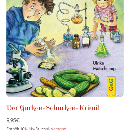
Der Gurken-Schurken-Krimi!
9,95
€
Enthält 10% MwSt.
zzgl.
Versand