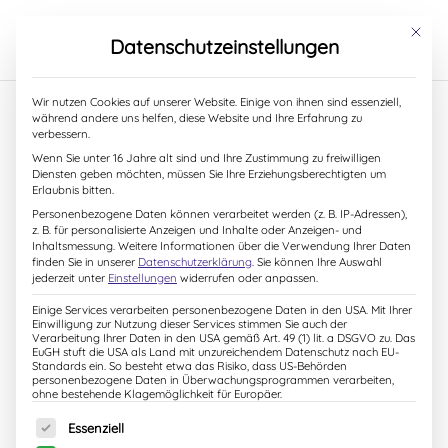
S
k
Mit dies
Datenschutzeinstellungen
i
p
t
Start
/
Alle Bücher
/ Nixenstress und Tiefseezauber
Wir nutzen Cookies auf unserer Website. Einige von ihnen sind essenziell,
o
während andere uns helfen, diese Website und Ihre Erfahrung zu
c
verbessern.
o
Wenn Sie unter 16 Jahre alt sind und Ihre Zustimmung zu freiwilligen
n
Diensten geben möchten, müssen Sie Ihre Erziehungsberechtigten um
t
Erlaubnis bitten.
e
Personenbezogene Daten können verarbeitet werden (z. B. IP-Adressen),
n
z. B. für personalisierte Anzeigen und Inhalte oder Anzeigen- und
t
Inhaltsmessung.
Weitere Informationen über die Verwendung Ihrer Daten
finden Sie in unserer
Datenschutzerklärung
.
Sie können Ihre Auswahl
jederzeit unter
Einstellungen
widerrufen oder anpassen.
Einige Services verarbeiten personenbezogene Daten in den USA. Mit Ihrer
Einwilligung zur Nutzung dieser Services stimmen Sie auch der
Verarbeitung Ihrer Daten in den USA gemäß Art. 49 (1) lit. a DSGVO zu. Das
EuGH stuft die USA als Land mit unzureichendem Datenschutz nach EU-
Standards ein. So besteht etwa das Risiko, dass US-Behörden
personenbezogene Daten in Überwachungsprogrammen verarbeiten,
ohne bestehende Klagemöglichkeit für Europäer.
Es folgt eine Liste der Service-Gruppen, für die eine Einw
Essenziell