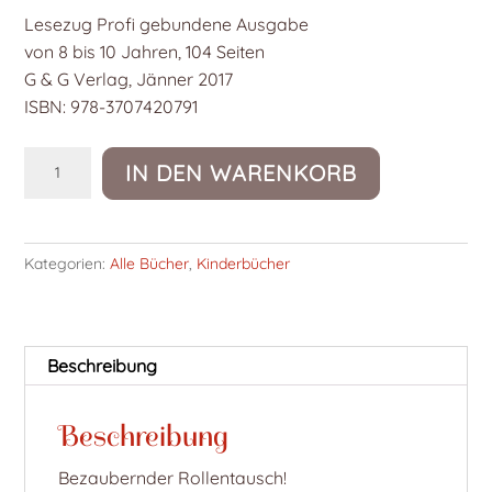
Lesezug Profi gebundene Ausgabe
von 8 bis 10 Jahren, 104 Seiten
G & G Verlag, Jänner 2017
ISBN: 978-3707420791
Voll
IN DEN WARENKORB
verzaubert
-
endlich
Kategorien:
Alle Bücher
,
Kinderbücher
erwachsen!
Menge
Beschreibung
Beschreibung
Bezaubernder Rollentausch!