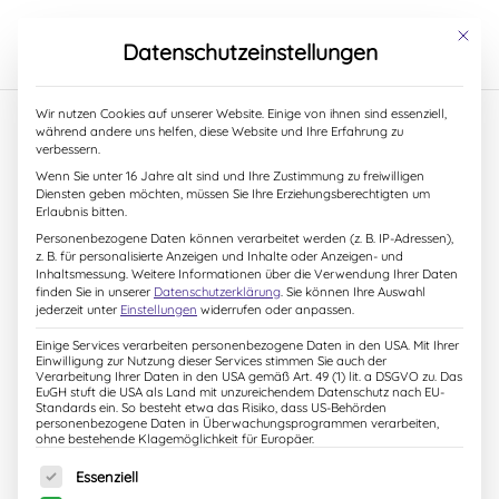
S
k
Mit dies
Datenschutzeinstellungen
i
p
t
Start
/
Alle Bücher
/ Voll verzaubert – endlich
Wir nutzen Cookies auf unserer Website. Einige von ihnen sind essenziell,
o
während andere uns helfen, diese Website und Ihre Erfahrung zu
erwachsen!
c
verbessern.
o
Wenn Sie unter 16 Jahre alt sind und Ihre Zustimmung zu freiwilligen
n
Diensten geben möchten, müssen Sie Ihre Erziehungsberechtigten um
t
Erlaubnis bitten.
e
Personenbezogene Daten können verarbeitet werden (z. B. IP-Adressen),
n
z. B. für personalisierte Anzeigen und Inhalte oder Anzeigen- und
t
Inhaltsmessung.
Weitere Informationen über die Verwendung Ihrer Daten
finden Sie in unserer
Datenschutzerklärung
.
Sie können Ihre Auswahl
jederzeit unter
Einstellungen
widerrufen oder anpassen.
Einige Services verarbeiten personenbezogene Daten in den USA. Mit Ihrer
Einwilligung zur Nutzung dieser Services stimmen Sie auch der
Verarbeitung Ihrer Daten in den USA gemäß Art. 49 (1) lit. a DSGVO zu. Das
EuGH stuft die USA als Land mit unzureichendem Datenschutz nach EU-
Standards ein. So besteht etwa das Risiko, dass US-Behörden
personenbezogene Daten in Überwachungsprogrammen verarbeiten,
ohne bestehende Klagemöglichkeit für Europäer.
Es folgt eine Liste der Service-Gruppen, für die eine Einw
Essenziell